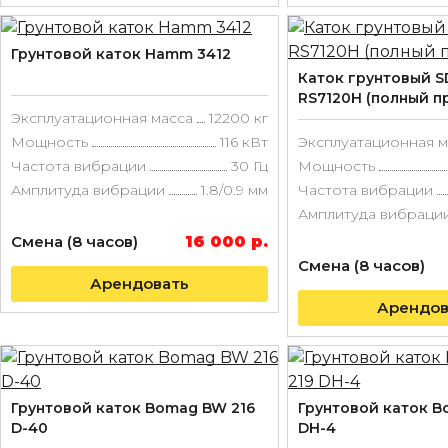
Грунтовой каток Hamm 3412
Каток грунтовый S
RS7120H (полный п
Эксплуатационная масса
12200 кг
Мощность
116 кВт
Эксплуатационная м
Частота вибрации
30 Гц
Мощность
Амплитуда вибрации
1.8/0.9 мм
Частота вибрации
Амплитуда вибраци
Смена (8 часов)
16 000 р.
Смена (8 часов)
Арендовать
Арендов
Грунтовой каток Bomag BW 216
Грунтовой каток B
D-40
DH-4