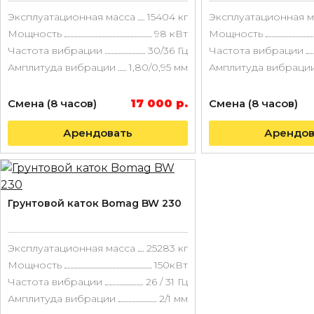
Эксплуатационная масса
15404 кг
Эксплуатационная м
Мощность
98 кВт
Мощность
Частота вибрации
30/36 Гц
Частота вибрации
Амплитуда вибрации
1,80/0,95 мм
Амплитуда вибраци
Смена (8 часов)
17 000 р.
Смена (8 часов)
Арендовать
Арендов
Грунтовой каток Bomag BW 230
Эксплуатационная масса
25283 кг
Мощность
150кВт
Частота вибрации
26 / 31 Гц
Амплитуда вибрации
2/1 мм