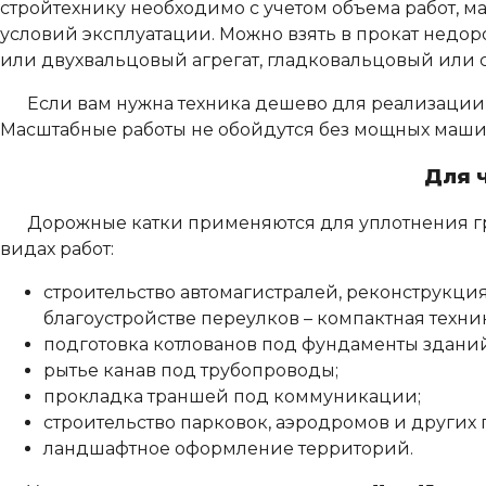
стройтехнику необходимо с учетом объема работ, м
условий эксплуатации. Можно взять в прокат недо
или двухвальцовый агрегат, гладковальцовый или 
Если вам нужна техника дешево для реализации не
Масштабные работы не обойдутся без мощных машин
Для 
Дорожные катки применяются для уплотнения гр
видах работ:
строительство автомагистралей, реконструкция 
благоустройстве переулков – компактная техник
подготовка котлованов под фундаменты здани
рытье канав под трубопроводы;
прокладка траншей под коммуникации;
строительство парковок, аэродромов и других
ландшафтное оформление территорий.