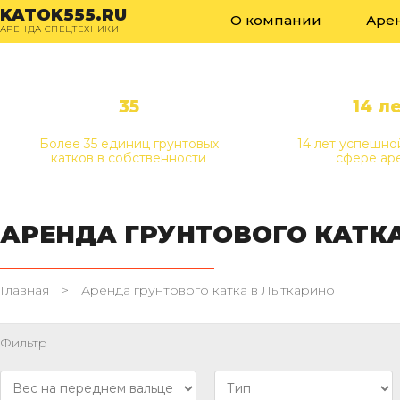
KATOK555.RU
О компании
Аре
АРЕНДА СПЕЦТЕХНИКИ
35
14 л
Более 35 единиц грунтовых
14 лет успешно
катков в собственности
сфере ар
АРЕНДА ГРУНТОВОГО КАТК
Главная
>
Аренда грунтового катка в Лыткарино
Фильтр