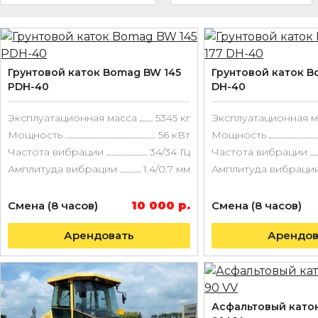
Грунтовой каток Bomag BW 145
Грунтовой каток B
PDH-40
DH-40
Эксплуатационная масса
5345 кг
Эксплуатационная м
Мощность
56 кВт
Мощность
Частота вибрации
34/34 Гц
Частота вибрации
Амплитуда вибрации
1.4/0.7 мм
Амплитуда вибраци
Смена (8 часов)
10 000 р.
Смена (8 часов)
Арендовать
Арендов
Асфальтовый като