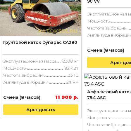
90 VV
Эксплуатационная м
Мощность
Частота вибрации
Амплитуда вибраци
Грунтовой каток Dynapac CA280
Смена (8 часов)
Эксплуатационная масса
12300 кг
Арендов
Мощность
82 кВт
Частота вибрации
33 Гц
Амплитуда вибрации
2/1 мм
Асфальтовый като
Смена (8 часов)
11 900 р.
75.4 ASC
Арендовать
Эксплуатационная м
Мощность
Частота вибрации