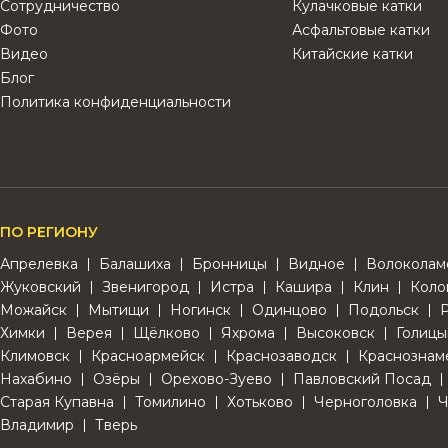
Сотрудничество
Кулачковые катки
Фото
Асфальтовые катки
Видео
Китайские катки
Блог
Политика конфиденциальности
ПО РЕГИОНУ
Апрелевка
Балашиха
Бронницы
Видное
Волоколам
Жуковский
Звенигород
Истра
Кашира
Клин
Коло
Можайск
Мытищи
Ногинск
Одинцово
Подольск
Химки
Верея
Щёлково
Яхрома
Высоковск
Голицы
Климовск
Красноармейск
Краснозаводск
Краснознам
Нахабино
Озёры
Орехово-Зуево
Павловский Посад
Старая Купавна
Томилино
Хотьково
Черноголовка
Ч
Владимир
Тверь