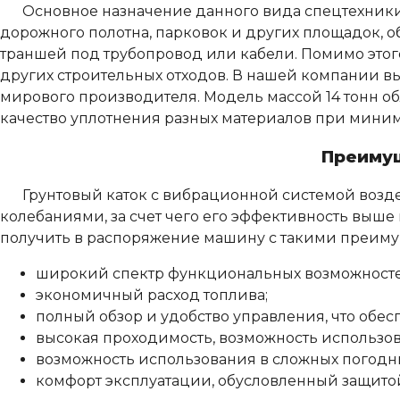
Основное назначение данного вида спецтехники 
дорожного полотна, парковок и других площадок, о
траншей под трубопровод или кабели. Помимо этого
других строительных отходов. В нашей компании в
мирового производителя. Модель массой 14 тонн о
качество уплотнения разных материалов при минима
Преимущ
Грунтовый каток с вибрационной системой возде
колебаниями, за счет чего его эффективность выше
получить в распоряжение машину с такими преиму
широкий спектр функциональных возможносте
экономичный расход топлива;
полный обзор и удобство управления, что обес
высокая проходимость, возможность использов
возможность использования в сложных погодны
комфорт эксплуатации, обусловленный защито