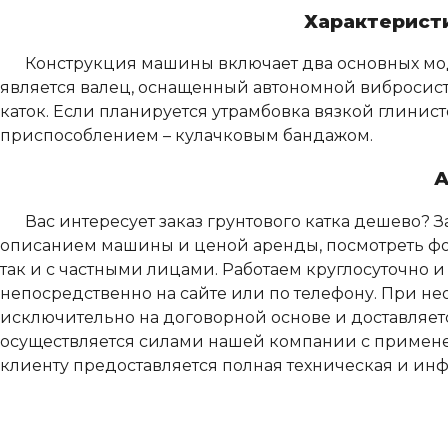
Характеристи
Конструкция машины включает два основных мо
является валец, оснащенный автономной вибросист
каток. Если планируется утрамбовка вязкой глинис
приспособлением – кулачковым бандажом.
А
Вас интересует заказ грунтового катка дешево? З
описанием машины и ценой аренды, посмотреть фото
так и с частными лицами. Работаем круглосуточно и
непосредственно на сайте или по телефону. При не
исключительно на договорной основе и доставляет
осуществляется силами нашей компании с примене
клиенту предоставляется полная техническая и и