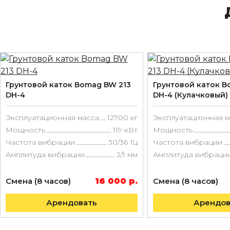
Грунтовой каток Bomag BW 213
Грунтовой каток B
DH-4
DH-4 (Кулачковый)
Эксплуатационная масса
12700 кг
Эксплуатационная м
Мощность
119 кВт
Мощность
Частота вибрации
30/36 Гц
Частота вибрации
Амплитуда вибрации
2/1 мм
Амплитуда вибраци
Смена (8 часов)
16 000 р.
Смена (8 часов)
Арендовать
Арендов