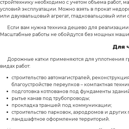
стройтехнику необходимо с учетом объема работ, м
условий эксплуатации. Можно взять в прокат недо
или двухвальцовый агрегат, гладковальцовый или 
Если вам нужна техника дешево для реализации не
Масштабные работы не обойдутся без мощных машин
Для 
Дорожные катки применяются для уплотнения гр
видах работ:
строительство автомагистралей, реконструкция 
благоустройстве переулков – компактная техник
подготовка котлованов под фундаменты здани
рытье канав под трубопроводы;
прокладка траншей под коммуникации;
строительство парковок, аэродромов и других
ландшафтное оформление территорий.