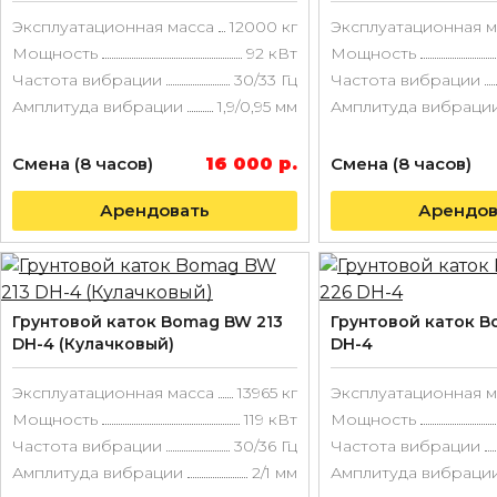
Эксплуатационная масса
12000 кг
Эксплуатационная м
Мощность
92 кВт
Мощность
Частота вибрации
30/33 Гц
Частота вибрации
Амплитуда вибрации
1,9/0,95 мм
Амплитуда вибраци
Смена (8 часов)
16 000 р.
Смена (8 часов)
Арендовать
Арендов
Грунтовой каток Bomag BW 213
Грунтовой каток B
DH-4 (Кулачковый)
DH-4
Эксплуатационная масса
13965 кг
Эксплуатационная м
Мощность
119 кВт
Мощность
Частота вибрации
30/36 Гц
Частота вибрации
Амплитуда вибрации
2/1 мм
Амплитуда вибраци