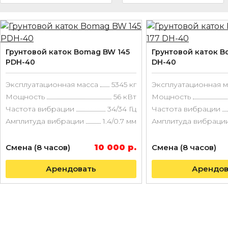
Грунтовой каток Bomag BW 145
Грунтовой каток B
PDH-40
DH-40
Эксплуатационная масса
5345 кг
Эксплуатационная м
Мощность
56 кВт
Мощность
Частота вибрации
34/34 Гц
Частота вибрации
Амплитуда вибрации
1.4/0.7 мм
Амплитуда вибраци
Смена (8 часов)
10 000 р.
Смена (8 часов)
Арендовать
Арендов