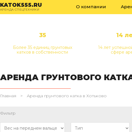
KATOK555.RU
О компании
Аре
АРЕНДА СПЕЦТЕХНИКИ
35
14 л
Более 35 единиц грунтовых
14 лет успешно
катков в собственности
сфере ар
АРЕНДА ГРУНТОВОГО КАТКА
Главная
>
Аренда грунтового катка в Хотьково
Фильтр