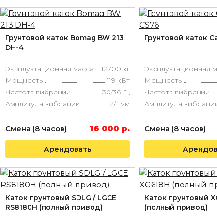
Грунтовой каток Bomag BW 213
Грунтовой каток Cat
DH-4
Эксплуатационная масса
12700 кг
Эксплуатационная м
Мощность
119 кВт
Мощность
Частота вибрации
30/36 Гц
Частота вибрации
Амплитуда вибрации
2/1 мм
Амплитуда вибраци
Смена (8 часов)
16 000 р.
Смена (8 часов)
Арендовать
Арендов
Каток грунтовый SDLG / LGCE
Каток грунтовый 
RS8180H (полный привод)
(полный привод)